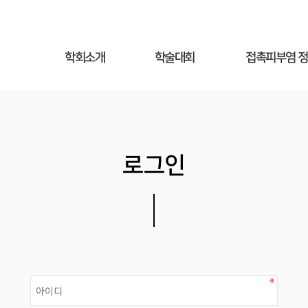
학회소개
학술대회
접촉피부염 
인사말
학회행사일정
접촉피부염이
학회회칙
학술대회등록
접촉피부염 진
현임원진
- 인사말
접촉피부염
로그인
치료 및 관리
- 행사안내
평의원명단
패치테스트란
- 프로그램
역대임원진
교차항원이란
- 사전등록
회원가입안내
자주하는 질문
- 초록접수
- 사전등록확인