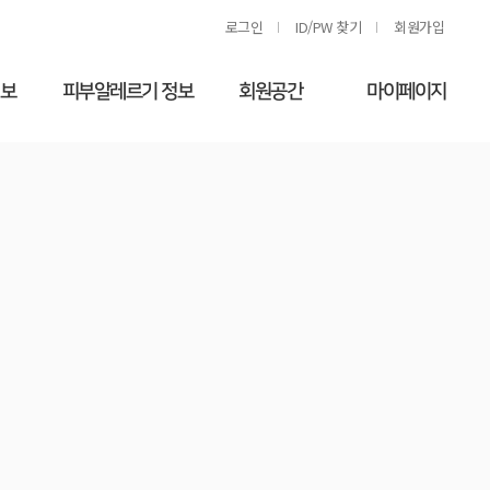
로그인
ID/PW 찾기
회원가입
정보
피부알레르기 정보
회원공간
마이페이지
란
약물 발진
공지사항
회원정보수정
(Drug eruption)
단
회원게시판
두드러기
학회갤러리
만성손습진
자료실
피부알레르기 영상
교육강연