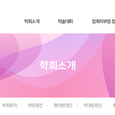
학회소개
학술대회
접촉피부염 
인사말
학회행사일정
접촉피부염이
학회회칙
학술대회등록
접촉피부염 진
현임원진
- 인사말
접촉피부염
치료 및 관리
학회소개
- 행사안내
평의원명단
패치테스트란
- 프로그램
역대임원진
교차항원이란
- 사전등록
회원가입안내
자주하는 질문
- 초록접수
- 사전등록확인
학회회칙
현임원진
평의원명단
역대임원진