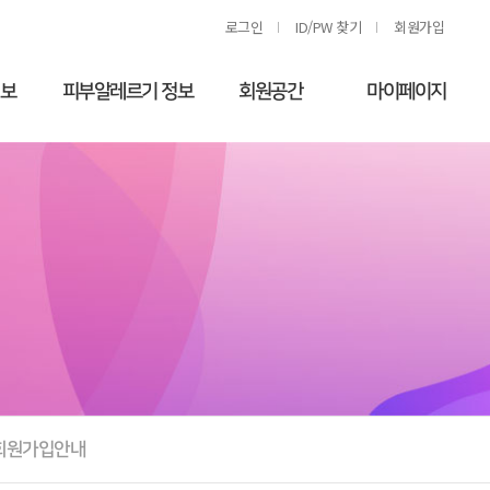
로그인
ID/PW 찾기
회원가입
정보
피부알레르기 정보
회원공간
마이페이지
란
약물 발진
공지사항
회원정보수정
(Drug eruption)
단
회원게시판
두드러기
학회갤러리
만성손습진
자료실
피부알레르기 영상
교육강연
회원가입안내